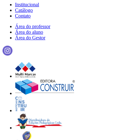
Institucional
Catálogo
Contato
Área do professor
Área do aluno
Área do Gestor